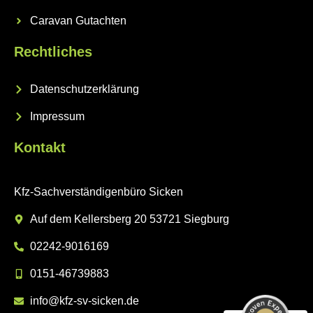
Caravan Gutachten
Rechtliches
Datenschutzerklärung
Impressum
Kontakt
Kfz-Sachverständigenbüro Sicken
Auf dem Kellersberg 20 53721 Siegburg
Kundenbewertungen und Erfahrungen zu
Kfz-Sachverständigenbüro Sicken
02242-9016169
SEHR GUT
%
100
0151-46739883
Empfehlungen auf
ProvenExpert.com
info@kfz-sv-sicken.de
5,00
/
5,00