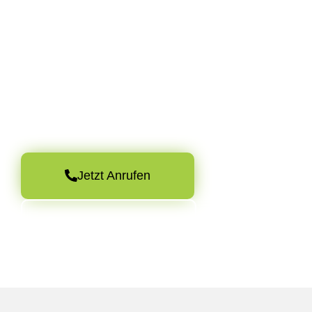
Jetzt Gutachten anfragen
Haben Sie Fragen oder benötigen Sie ein unabhängiges
Gutachten? Zögern Sie nicht, mich zu kontaktieren. Mit
meiner langjährigen Erfahrung helfe ich Ihnen dabei, den
vollen Wert Ihres Schadens zu erhalten.
Jetzt Anrufen
WhatsApp schreiben